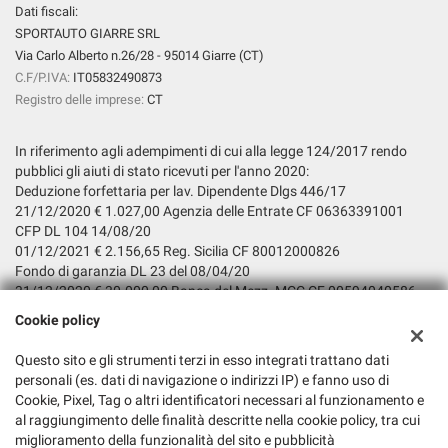
Dati fiscali:
SPORTAUTO GIARRE SRL
Via Carlo Alberto n.26/28 - 95014 Giarre (CT)
C.F/P.IVA:
IT05832490873
Registro delle imprese:
CT
In riferimento agli adempimenti di cui alla legge 124/2017 rendo
pubblici gli aiuti di stato ricevuti per l'anno 2020:
Deduzione forfettaria per lav. Dipendente Dlgs 446/17
21/12/2020 € 1.027,00 Agenzia delle Entrate CF 06363391001
CFP DL 104 14/08/20
01/12/2021 € 2.156,65 Reg. Sicilia CF 80012000826
Fondo di garanzia DL 23 del 08/04/20
31/12/2020 € 30.000,00 Banca del Mezz. MCC CF 00594040586
Incentivo assunzione A tempo
Cookie policy
indet. Decr. Diretto. Ag. Naz. Pol. Attivo del lavoro n. 52 Del 11-02-
2020
Questo sito e gli strumenti terzi in esso integrati trattano dati
07/12/2020 € 4.768,59 INPS CF 80078750587
personali (es. dati di navigazione o indirizzi IP) e fanno uso di
Fondo di Garanzia LG. 662/96 DM SVILUPPO CE 19-11-15
Cookie, Pixel, Tag o altri identificatori necessari al funzionamento e
01/12/2020 € 2.459,74
al raggiungimento delle finalità descritte nella cookie policy, tra cui
Banca del Mezz. MCC CF 00594040586
miglioramento della funzionalità del sito e pubblicità