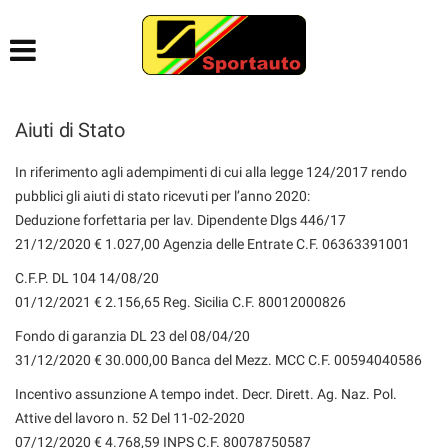
HOME
AZIENDA
Aiuti di Stato
LISTA VEICOLI
In riferimento agli adempimenti di cui alla legge 124/2017 rendo
pubblici gli aiuti di stato ricevuti per l’anno 2020:
ACQUISTIAMO USATO
Deduzione forfettaria per lav. Dipendente Dlgs 446/17
21/12/2020 € 1.027,00 Agenzia delle Entrate C.F. 06363391001
CONTATTI
C.F.P. DL 104 14/08/20
01/12/2021 € 2.156,65 Reg. Sicilia C.F. 80012000826
AIUTI DI STATO
Fondo di garanzia DL 23 del 08/04/20
31/12/2020 € 30.000,00 Banca del Mezz. MCC C.F. 00594040586
Incentivo assunzione A tempo indet. Decr. Dirett. Ag. Naz. Pol.
Attive del lavoro n. 52 Del 11-02-2020
07/12/2020 € 4.768,59 INPS C.F. 80078750587