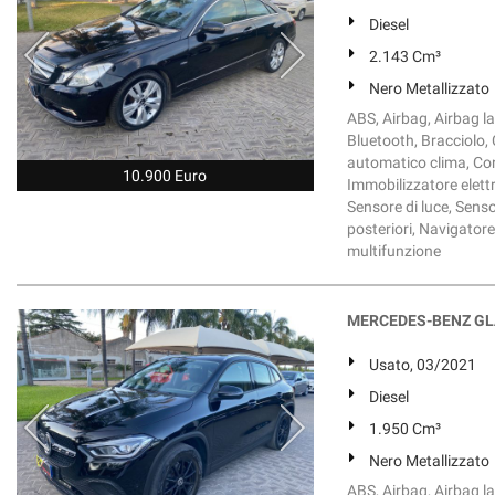
Diesel
2.143 Cm³
Nero Metallizzato
ABS, Airbag, Airbag lat
Bluetooth, Bracciolo, 
automatico clima, Cont
10.900 Euro
Immobilizzatore elettro
Sensore di luce, Senso
posteriori, Navigatore s
multifunzione
MERCEDES-BENZ GLA 
Usato, 03/2021
Diesel
1.950 Cm³
Nero Metallizzato
ABS, Airbag, Airbag lat