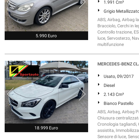
1.991 Cm³
Grigio Metallizzat
ABS, Airbag, Airbag lat
Bracciolo, Cerchi in l
Controllo trazione, ES
5.990 Euro
luce, Servosterzo, Navi
multifunzione
MERCEDES-BENZ CLA 
Usato, 09/2017
Diesel
2.143 Cm³
Bianco Pastello
ABS, Airbag, Airbag Pas
Chiusura centralizzata
Cronologia tagliandi,
18.999 Euro
assistita, Immobilizzat
Sensore di luce, Senso