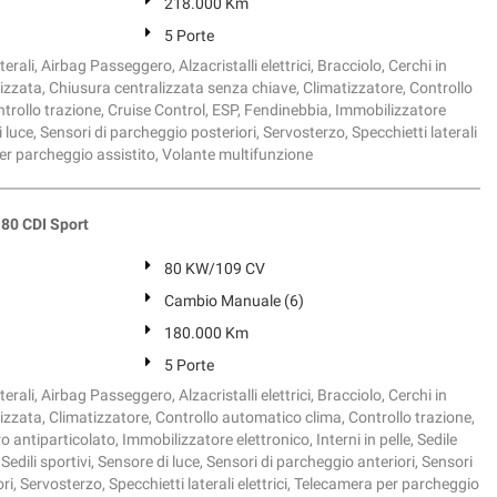
218.000 Km
5 Porte
erali, Airbag Passeggero, Alzacristalli elettrici, Bracciolo, Cerchi in
izzata, Chiusura centralizzata senza chiave, Climatizzatore, Controllo
trollo trazione, Cruise Control, ESP, Fendinebbia, Immobilizzatore
 luce, Sensori di parcheggio posteriori, Servosterzo, Specchietti laterali
per parcheggio assistito, Volante multifunzione
0 CDI Sport
80 KW/109 CV
Cambio Manuale (6)
180.000 Km
5 Porte
erali, Airbag Passeggero, Alzacristalli elettrici, Bracciolo, Cerchi in
izzata, Climatizzatore, Controllo automatico clima, Controllo trazione,
o antiparticolato, Immobilizzatore elettronico, Interni in pelle, Sedile
edili sportivi, Sensore di luce, Sensori di parcheggio anteriori, Sensori
ri, Servosterzo, Specchietti laterali elettrici, Telecamera per parcheggio