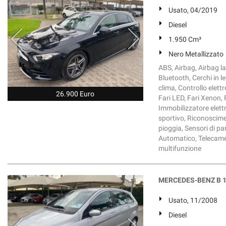
Usato, 04/2019
Diesel
1.950 Cm³
Nero Metallizzato
ABS, Airbag, Airbag lat
Bluetooth, Cerchi in l
clima, Controllo elettr
26.900 Euro
Fari LED, Fari Xenon,
Immobilizzatore elettr
sportivo, Riconosciment
pioggia, Sensori di par
Automatico, Telecamer
multifunzione
MERCEDES-BENZ B 18
Usato, 11/2008
Diesel