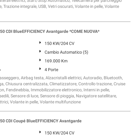
laterali elettrici, Start/Stop Automatico, Telecamera per parcheggio
le, Trazione integrale, USB, Vetri oscurati, Volante in pelle, Volante
50 CDI BlueEFFICIENCY Avantgarde *COME NUOVA*
150 KW/204 CV
Cambio Automatico (5)
169.000 Km
o
4 Porte
sseggero, Airbag testa, Alzacristalli elettrici, Autoradio, Bluetooth,
ega, Chiusura centralizzata, Climatizzatore, Controllo trazione, Cruise
on, Fendinebbia, Immobilizzatore elettronico, Interni in pelle,
edili, Sensore di luce, Sensore di pioggia, Navigatore satellitare,
ettrici, Volante in pelle, Volante multifunzione
0 CDI Coupé BlueEFFICIENCY Avantgarde
150 KW/204 CV