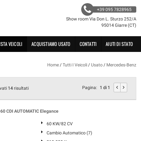
+39 095 7828965
Show room Via Don L. Sturzo 252/A
95014 Giarre (CT)
ISTA VEICOLI
ACQUISTIAMO USATO
CONTATTI
AIUTI DI STATO
Home
/
Tutti I Veicoli
/
Usato
/
Mercedes-Benz
Pagina:
1 di 1
vati
14
risultati
60 CDI AUTOMATIC Elegance
60 KW/82 CV
Cambio Automatico (7)