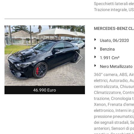
Specchietti laterali e
Trazione integrale, US
MERCEDES-BENZ CLA
Usato, 06/2020
Benzina
1.991 Cm³
Nero Metallizzato
360° camera, ABS, Airb
elettrici, Autoradio, A
centralizzata, Chiusu
46.990 Euro
Climatizzatore, Contro
trazione, Cronologia ta
Xenon, Frenata d'emer
elettronico, Interni in
pressione pneumatici,
dei segnali stradali, S
anteriori, Sensori di 