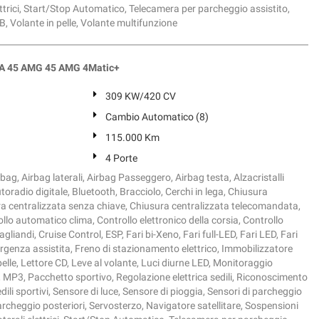
lettrici, Start/Stop Automatico, Telecamera per parcheggio assistito,
B, Volante in pelle, Volante multifunzione
 45 AMG 45 AMG 4Matic+
309 KW/420 CV
Cambio Automatico (8)
115.000 Km
4 Porte
ag, Airbag laterali, Airbag Passeggero, Airbag testa, Alzacristalli
utoradio digitale, Bluetooth, Bracciolo, Cerchi in lega, Chiusura
ra centralizzata senza chiave, Chiusura centralizzata telecomandata,
llo automatico clima, Controllo elettronico della corsia, Controllo
gliandi, Cruise Control, ESP, Fari bi-Xeno, Fari full-LED, Fari LED, Fari
genza assistita, Freno di stazionamento elettrico, Immobilizzatore
 pelle, Lettore CD, Leve al volante, Luci diurne LED, Monitoraggio
 MP3, Pacchetto sportivo, Regolazione elettrica sedili, Riconoscimento
edili sportivi, Sensore di luce, Sensore di pioggia, Sensori di parcheggio
parcheggio posteriori, Servosterzo, Navigatore satellitare, Sospensioni