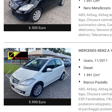
1.991 Cm³
Nero Metallizzato
ABS, Airbag, Airbag lat
lega, Chiusura central
automatico clima, Con
6.500 Euro
elettronico, Sensore di
elettrici, Telecamera 
MERCEDES-BENZ A 18
Usato, 11/2011
Diesel
1.991 Cm³
Bianco Pastello
ABS, Airbag, Airbag lat
lega, Chiusura central
ESP, Fendinebbia, Filtr
5.990 Euro
posteriore sdoppiato, S
di parcheggio posterio