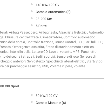
140 KW/190 CV
Cambio Automatico (8)
93.200 Km
5 Porte
erali, Airbag Passeggero, Airbag testa, Alzacristalli elettrici, Autoradio,
ega, Chiusura centralizzata, Climatizzatore, Controllo automatico
onico della corsia, Controllo trazione, Cruise Control, ESP, Fari full-LED,
 Frenata d'emergenza assistita, Freno di stazionamento elettrico,
onico, Interni in pelle, Lettore CD, Leve al volante, MP3, Pacchetto
o dei segnali stradali, Sedili sportivi, Sensore di luce, Sensore di
cheggio anteriori, Servosterzo, Specchietti laterali elettrici, Start/Stop
a per parcheggio assistito, USB, Volante in pelle, Volante
0 CDI Sport
80 KW/109 CV
Cambio Manuale (6)