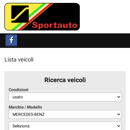
HOME
AZIENDA
LISTA VEICOLI
Lista veicoli
ACQUISTIAMO USATO
CONTATTI
Ricerca veicoli
Condizioni
AIUTI DI STATO
Marchio / Modello