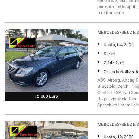
sportive, Specchietti 
assistito, Tetto apribi
multifunzione
MERCEDES-BENZ E 2
Usato, 04/2009
Diesel
2.143 Cm³
Grigio Metallizzat
ABS, Airbag, Airbag Pa
Bracciolo, Cerchi in l
Control, ESP, Fari Xen
12.800 Euro
Regolazione elettrica s
Specchietti laterali el
MERCEDES-BENZ E 25
Usato, 12/2009