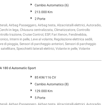
Cambio Automatico (6)
213.000 Km
2 Porte
erali, Airbag Passeggero, Airbag testa, Alzacristalli elettrici, Autoradio,
Cerchi in lega, Chiusura centralizzata, Climatizzatore, Controllo
rollo trazione, Cruise Control, ESP, Fari Xenon, Fendinebbia,
nico, Interni in pelle, Leve al volante, Regolazione elettrica sedili,
re di pioggia, Sensori di parcheggio anteriori, Sensori di parcheggio
atellitare, Specchietti laterali elettrici, Volante in pelle, Volante
180 d Automatic Sport
85 KW/116 CV
Cambio Automatico (8)
129.000 Km
5 Porte
erali, Airbag Passeggero, Airbag testa, Alzacristalli elettrici, Autoradio,