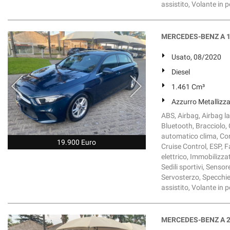
assistito, Volante in 
MERCEDES-BENZ A 18
Usato, 08/2020
Diesel
1.461 Cm³
Azzurro Metallizz
ABS, Airbag, Airbag la
Bluetooth, Bracciolo, 
automatico clima, Cont
19.900 Euro
Cruise Control, ESP, 
elettrico, Immobilizzat
Sedili sportivi, Sensor
Servosterzo, Specchiet
assistito, Volante in 
MERCEDES-BENZ A 2