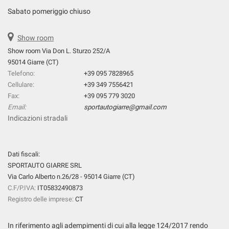
Sabato pomeriggio chiuso
Show room
Show room Via Don L. Sturzo 252/A
95014 Giarre (CT)
Telefono:
+39 095 7828965
Cellulare:
+39 349 7556421
Fax:
+39 095 779 3020
Email:
sportautogiarre@gmail.com
Indicazioni stradali
Dati fiscali:
SPORTAUTO GIARRE SRL
Via Carlo Alberto n.26/28 - 95014 Giarre (CT)
C.F/P.IVA:
IT05832490873
Registro delle imprese:
CT
In riferimento agli adempimenti di cui alla legge 124/2017 rendo