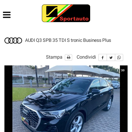
HOME
AZIENDA
AUDI Q3 SPB 35 TDI S tronic Business Plus
LISTA VEICOLI
Stampa
Condividi
ACQUISTIAMO USATO
1
/
30
CONTATTI
AIUTI DI STATO