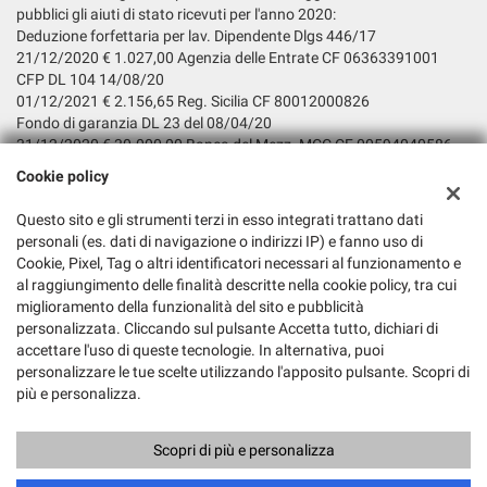
pubblici gli aiuti di stato ricevuti per l'anno 2020:
Deduzione forfettaria per lav. Dipendente Dlgs 446/17
21/12/2020 € 1.027,00 Agenzia delle Entrate CF 06363391001
CFP DL 104 14/08/20
01/12/2021 € 2.156,65 Reg. Sicilia CF 80012000826
Fondo di garanzia DL 23 del 08/04/20
31/12/2020 € 30.000,00 Banca del Mezz. MCC CF 00594040586
Incentivo assunzione A tempo
Cookie policy
indet. Decr. Diretto. Ag. Naz. Pol. Attivo del lavoro n. 52 Del 11-02-
2020
Questo sito e gli strumenti terzi in esso integrati trattano dati
07/12/2020 € 4.768,59 INPS CF 80078750587
personali (es. dati di navigazione o indirizzi IP) e fanno uso di
Fondo di Garanzia LG. 662/96 DM SVILUPPO CE 19-11-15
Cookie, Pixel, Tag o altri identificatori necessari al funzionamento e
01/12/2020 € 2.459,74
al raggiungimento delle finalità descritte nella cookie policy, tra cui
Banca del Mezz. MCC CF 00594040586
miglioramento della funzionalità del sito e pubblicità
personalizzata. Cliccando sul pulsante Accetta tutto, dichiari di
accettare l'uso di queste tecnologie. In alternativa, puoi
personalizzare le tue scelte utilizzando l'apposito pulsante. Scopri di
più e personalizza.
Scopri di più e personalizza
Copyright © 2026 GestionaleAuto.com S.r.l., Tutti i diritti riservati -
Leggi l'informativa sulla privacy
-
Cookie Policy