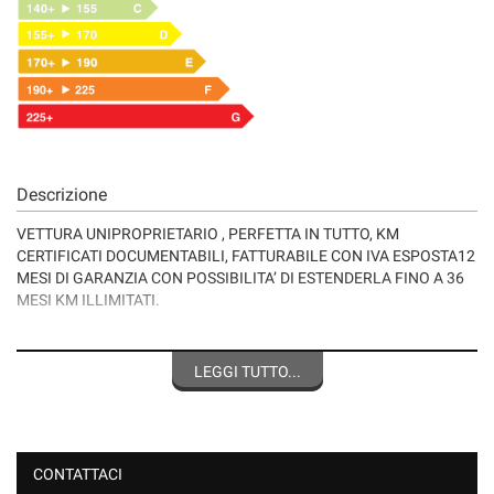
Descrizione
VETTURA UNIPROPRIETARIO , PERFETTA IN TUTTO, KM
CERTIFICATI DOCUMENTABILI, FATTURABILE CON IVA ESPOSTA12
MESI DI GARANZIA CON POSSIBILITA’ DI ESTENDERLA FINO A 36
MESI KM ILLIMITATI.
LA NOSTRA AZIENDA OPERA NEL SETTORE DA OLTRE 50
ANNI,TUTTE LE NOSTRE VETTURE DISPONGONO DI LIBRETTO
LEGGI TUTTO...
SERVICE E DI CHILOMETRAGGIO CERTIFICATO ORIGINALE .
FINANZIAMENTI FINO A 120 RATE .
CONTATTACI
VALUTIAMO PERMUTE.