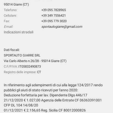
95014 Giarre (CT)
Telefono:
+39 095 7828965
Cellulare:
+39 349 7556421
Fax:
+39 095 779 3020
Email:
sportautogiarre@gmail.com
Indicazioni stradali
Dati fiscali:
SPORTAUTO GIARRE SRL
Via Carlo Alberto n.26/28 - 95014 Giarre (CT)
C.F/P.IVA:
IT05832490873
Registro delle imprese:
CT
In riferimento agli adempimenti di cui alla legge 124/2017 rendo
pubblici gli aiuti di stato ricevuti per l'anno 2020:
Deduzione forfettaria per lav. Dipendente Dlgs 446/17
21/12/2020 € 1.027,00 Agenzia delle Entrate CF 06363391001
CFP DL 104 14/08/20
01/12/2021 € 2.156,65 Reg. Sicilia CF 80012000826