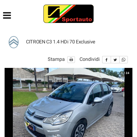
HOME
AZIENDA
CITROEN C3 1.4 HDi 70 Exclusive
LISTA VEICOLI
Stampa
Condividi
ACQUISTIAMO USATO
1
/
24
CONTATTI
AIUTI DI STATO