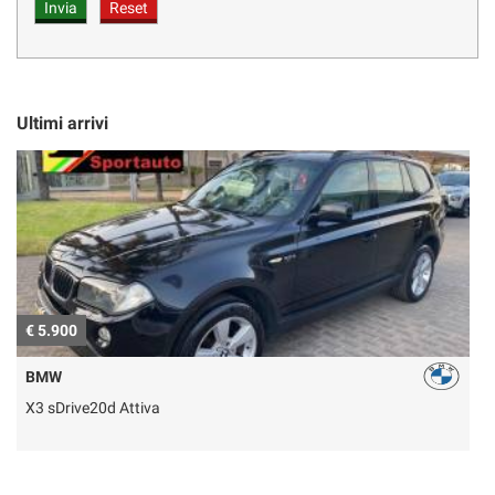
Ultimi arrivi
€ 5.900
€
BMW
X3 sDrive20d Attiva
M