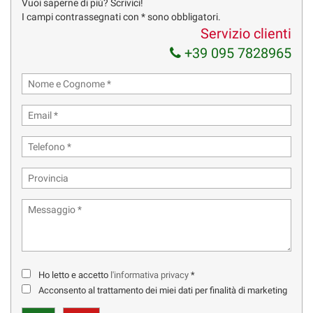
Vuoi saperne di più? Scrivici!
invitiamo a verificare le caratteristiche dello specifico veicolo.
I campi contrassegnati con * sono obbligatori.
Decliniamo ogni responsabilita’ per eventuali involontari
Servizio clienti
incongruenze , che non rappresentano in alcun modo un impegno
+39 095 7828965
contrattuale.
Ho letto e accetto
l'informativa privacy
*
Acconsento al trattamento dei miei dati per finalità di marketing