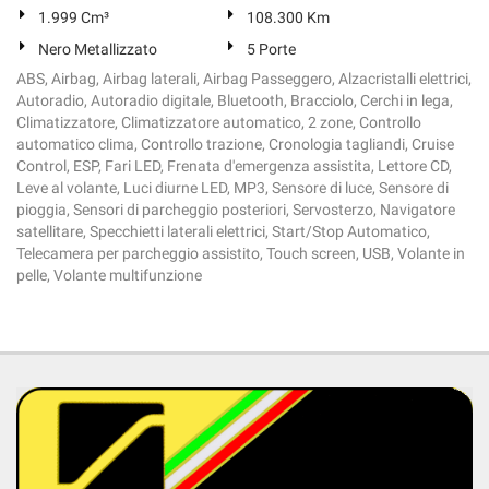
1.999 Cm³
108.300 Km
Nero Metallizzato
5 Porte
ABS, Airbag, Airbag laterali, Airbag Passeggero, Alzacristalli elettrici,
Autoradio, Autoradio digitale, Bluetooth, Bracciolo, Cerchi in lega,
Climatizzatore, Climatizzatore automatico, 2 zone, Controllo
automatico clima, Controllo trazione, Cronologia tagliandi, Cruise
Control, ESP, Fari LED, Frenata d'emergenza assistita, Lettore CD,
Leve al volante, Luci diurne LED, MP3, Sensore di luce, Sensore di
pioggia, Sensori di parcheggio posteriori, Servosterzo, Navigatore
satellitare, Specchietti laterali elettrici, Start/Stop Automatico,
Telecamera per parcheggio assistito, Touch screen, USB, Volante in
pelle, Volante multifunzione