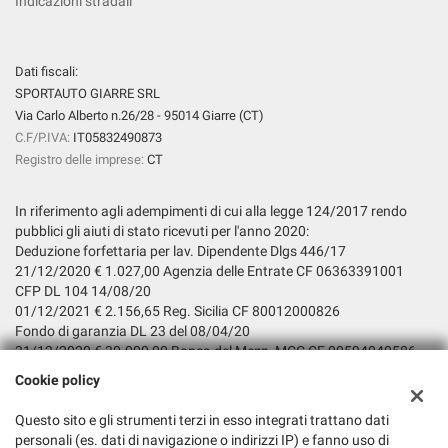
Indicazioni stradali
Dati fiscali:
SPORTAUTO GIARRE SRL
Via Carlo Alberto n.26/28 - 95014 Giarre (CT)
C.F/P.IVA:
IT05832490873
Registro delle imprese:
CT
In riferimento agli adempimenti di cui alla legge 124/2017 rendo
pubblici gli aiuti di stato ricevuti per l'anno 2020:
Deduzione forfettaria per lav. Dipendente Dlgs 446/17
21/12/2020 € 1.027,00 Agenzia delle Entrate CF 06363391001
CFP DL 104 14/08/20
01/12/2021 € 2.156,65 Reg. Sicilia CF 80012000826
Fondo di garanzia DL 23 del 08/04/20
31/12/2020 € 30.000,00 Banca del Mezz. MCC CF 00594040586
Incentivo assunzione A tempo
Cookie policy
indet. Decr. Diretto. Ag. Naz. Pol. Attivo del lavoro n. 52 Del 11-02-
2020
Questo sito e gli strumenti terzi in esso integrati trattano dati
07/12/2020 € 4.768,59 INPS CF 80078750587
personali (es. dati di navigazione o indirizzi IP) e fanno uso di